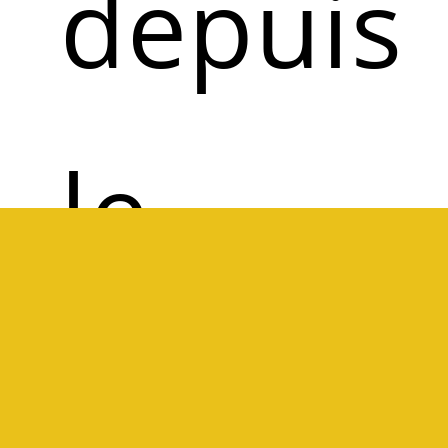
depuis
le
tout