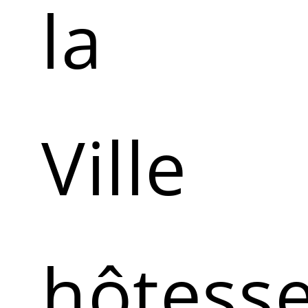
la
Ville
hôtess