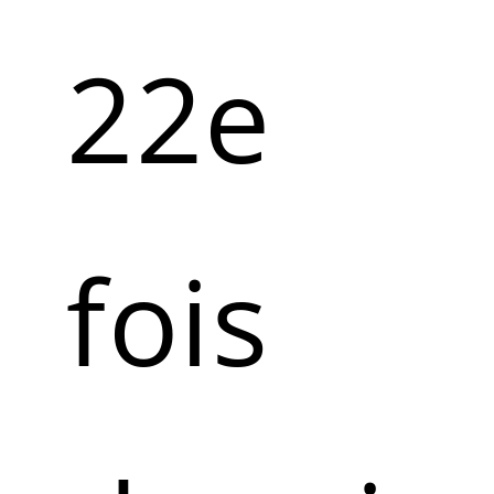
22e
fois