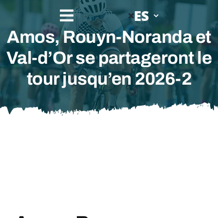
Skip
ES
Amos, Rouyn-Noranda et
to
Val-d’Or se partageront le
content
tour jusqu’en 2026-2