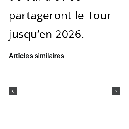
partageront le Tour
jusqu’en 2026.
Ici
et
là,
Articles similaires
au
Tour
de
l’Abitibi