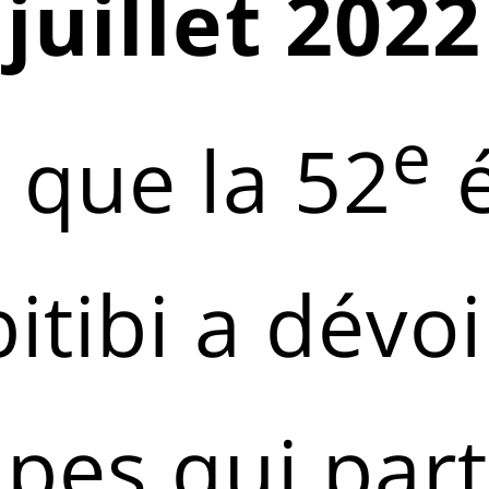
juillet 2022
e
 que la 52
é
bitibi a dévo
pes qui part