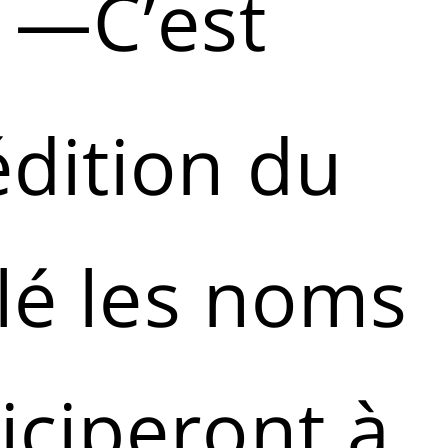
—C’est
dition du
ilé les noms
iciperont à