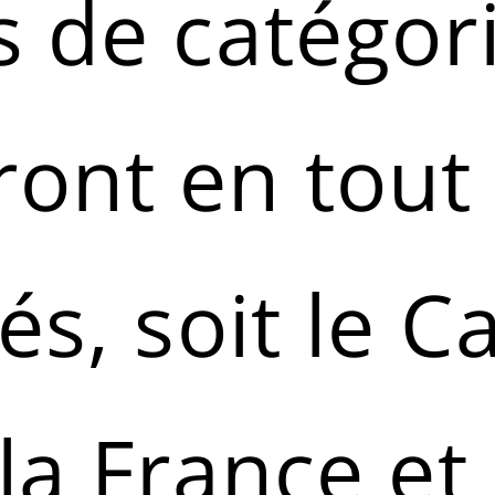
s de catégori
ront en tout
és, soit le C
la France et 