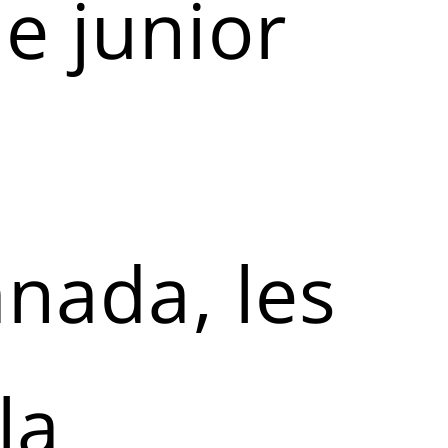
e junior
anada, les
la