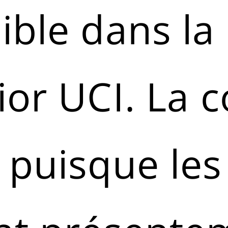
ible dans l
ior UCI. La 
 puisque les