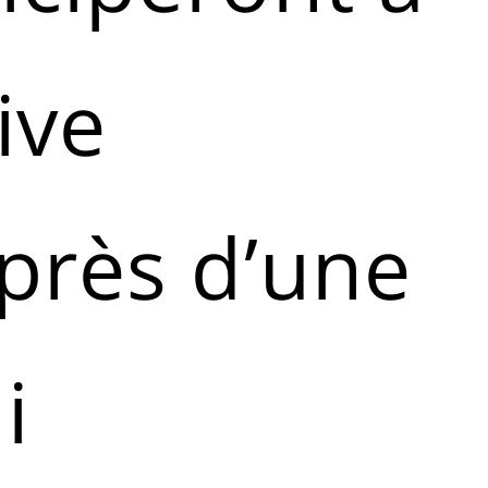
ive
 près d’une
i